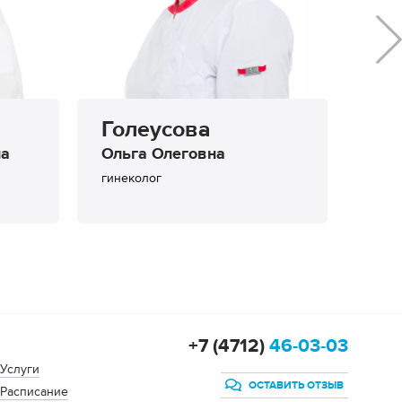
Голеусова
Па
на
Ольга Олеговна
Ири
гинеколог
гине
+7 (4712)
46-03-03
Услуги
ОСТАВИТЬ ОТЗЫВ
Расписание