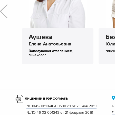
Аушева
Бе
ч
Елена Анатольевна
Юли
Заведующая отделением
,
гине
гинеколог
ЛИЦЕНЗИИ В PDF ФОРМАТЕ:
г
№Л041-00110-46/00590211 от 23 мая 2019
г
№ЛО-46-02-001243 от 21 февраля 2018