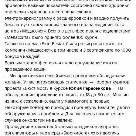
проверить важные показатели состояния своего здоровья:
определить уровень холестерина, сделать
электрокардиограмму с расшифровкой и заодно получить
бесплатную консультацию главного врача медицинского
центра «Медассист». Всего в день фестиваля специалистами
«Медассита» было принято более 100 курян.
Также во время «БюстFesta» были разыграны призы от
компании «Медассист», в том числе и 3 сертификата по 1000
бонусов каждый.
Важным этапом фестиваля стало озвучивание итогов
проведенной акции.
— Мы практически целый месяц проводили обследования
женщин. У нас потрясающая статистика, — говорит куратор
проекта «Бюст-мост» в Курске
Юлия Герасенкова
. — На
обследование приходили женщины от 18 до 80 лет. Многие
из них, к сожалению, были у маммолога в первые.
Некоторые повторно проходили процедуру. Были те, у кого
обнаруживались проблемы. Для нас очень важно то, что
случаев онкологии не выявлено.
Проведением таких необычных праздников здоровья
организаторы и партнеры «Бюст-моста» хотят достичь