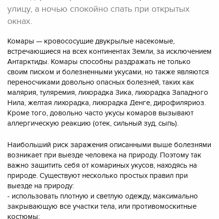
улицу, а ночью спокойно спать при открытых
окнах.
Комары — кровососущие двукрылые насекомые,
встречающиеся на всех континентах Земли, за исключением
Антарктиды. Комары способны раздражать не только
своим писком и болезненными укусами, но также являются
переносчиками довольно опасных болезней, таких как
малярия, туляремия, лихорадка Зика, лихорадка Западного
Нила, желтая лихорадка, лихорадка Денге, дирофиляриоз.
Кроме того, довольно часто укусы комаров вызывают
аллергическую реакцию (отек, сильный зуд, сыпь).
Наибольший риск заражения описанными выше болезнями
возникает при выезде человека на природу. Поэтому так
важно защитить себя от комариных укусов, находясь на
природе. Существуют несколько простых правил при
выезде на природу:
- использовать плотную и светлую одежду, максимально
закрывающую все участки тела, или противомоскитные
костюмы;