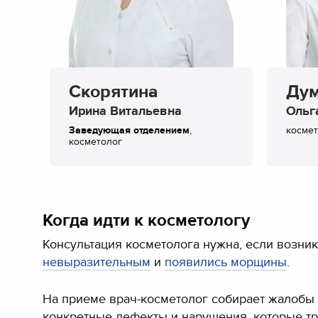
Скорятина
Ду
Ирина Витальевна
Ольг
Заведующая отделением
,
космет
косметолог
Когда идти к косметологу
Консультация косметолога нужна, если возни
невыразительным
и
появились морщины
.
На приеме врач-косметолог собирает жалобы 
конкретные дефекты и нарушения, которые тр