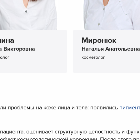
мина
Миронюк
а Викторовна
Наталья Анатольевна
олог
косметолог
кли проблемы на коже лица и тела: появились
пигмен
пациента, оценивает структурную целостность и функ
ебуют косметологической коррекции. После этого вр