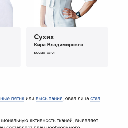
Сухих
Кира Владимировна
косметолог
тные пятна
или
высыпания
, овал лица
стал
циональную активность тканей, выявляет
ач составляет план необходимого