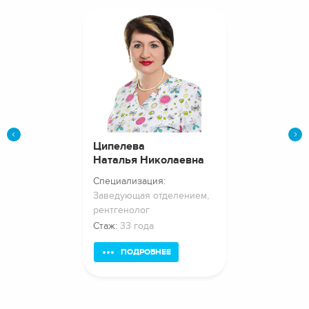
Ципелева
Белова
еевна
Наталья Николаевна
Наталия В
я:
Специализация:
Специализац
Заведующая отделением,
рентгенолог
рентгенолог
Стаж:
16 лет
Стаж:
33 года
НЕЕ
ПОДРОБНЕЕ
ПОДРО