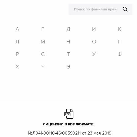
А
Г
Д
И
К
Л
М
Н
О
П
Р
С
Т
У
Ф
Х
Ч
Э
ЛИЦЕНЗИИ В PDF ФОРМАТЕ:
№Л041-00110-46/00590211 от 23 мая 2019