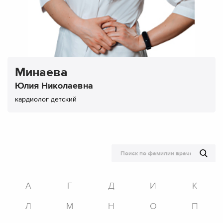
Минаева
Юлия Николаевна
кардиолог детский
А
Г
Д
И
К
Л
М
Н
О
П